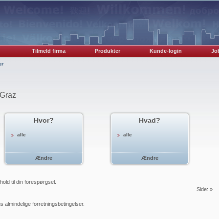
Tilmeld firma
Produkter
Kunde-login
Job
er
 Graz
Hvor?
Hvad?
alle
alle
Ændre
Ændre
ld til din forespørgsel.
Side:
»
s almindelige forretningsbetingelser.