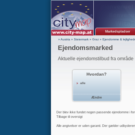
Markedspladser
» Austria
»
Steiermark
»
Graz
»
Ejendomme & lejlighed
Ejendomsmarked
Aktuelle ejendomstilbud fra område
Hvordan?
alle
Ændre
Der blev ikke fundet nogen passende ejendomme i forho
Tilbage til oversigt
Alle angivelser er uden garanti. Der gælder udbyderen