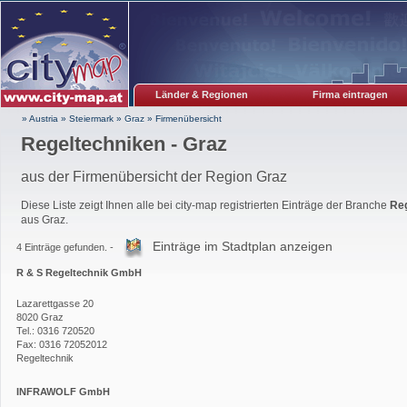
Länder & Regionen
Firma eintragen
» Austria
»
Steiermark
»
Graz
»
Firmenübersicht
Regeltechniken - Graz
aus der Firmenübersicht der Region Graz
Diese Liste zeigt Ihnen alle bei city-map registrierten Einträge der Branche
Re
aus Graz.
Einträge im Stadtplan anzeigen
4 Einträge gefunden. -
R & S Regeltechnik GmbH
Lazarettgasse 20
8020
Graz
Tel.: 0316 720520
Fax: 0316 72052012
Regeltechnik
INFRAWOLF GmbH