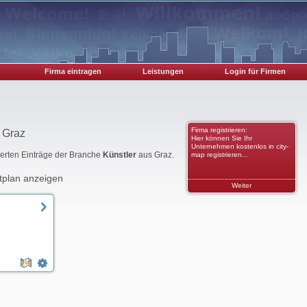
Firma eintragen
Leistungen
Login für Firmen
Firma registrieren:
 Graz
Hier können Sie Ihr
Unternehmen kostenlos in city-
rierten Einträge der Branche
Künstler
aus Graz.
map registrieren...
tplan anzeigen
Weiter