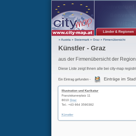
Länder & Regionen
» Austria
»
Steiermark
»
Graz
»
Firmenübersicht
Künstler - Graz
aus der Firmenübersicht der Region
Diese Liste zeigt Ihnen alle bei city-map regist
Einträge im Stad
Ein Eintrag gefunden -
Illustration und Karikatur
Franziskanerplatz 11
8010
Graz
Tel.: +43 664 3590382
Künstler