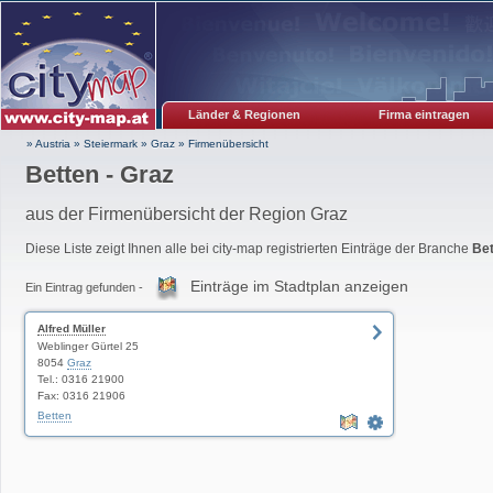
Länder & Regionen
Firma eintragen
» Austria
»
Steiermark
»
Graz
»
Firmenübersicht
Betten - Graz
aus der Firmenübersicht der Region Graz
Diese Liste zeigt Ihnen alle bei city-map registrierten Einträge der Branche
Bet
Einträge im Stadtplan anzeigen
Ein Eintrag gefunden -
Alfred Müller
Weblinger Gürtel 25
8054
Graz
Tel.: 0316 21900
Fax: 0316 21906
Betten