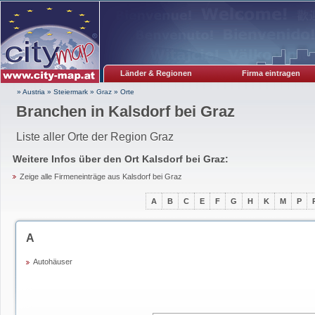
Länder & Regionen
Firma eintragen
» Austria
»
Steiermark
»
Graz
»
Orte
Branchen in Kalsdorf bei Graz
Liste aller Orte der Region Graz
Weitere Infos über den Ort
Kalsdorf bei Graz
:
Zeige alle Firmeneinträge aus Kalsdorf bei Graz
A
B
C
E
F
G
H
K
M
P
A
Autohäuser