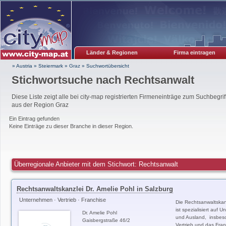
Länder & Regionen
Firma eintragen
» Austria
»
Steiermark
»
Graz
»
Suchwortübersicht
Stichwortsuche nach
Rechtsanwalt
Diese Liste zeigt alle bei city-map registrierten Firmeneinträge zum Suchbegrif
aus der Region Graz
Ein Eintrag gefunden
Keine Einträge zu dieser Branche in dieser Region.
Überregionale Anbieter mit dem Stichwort: Rechtsanwalt
Rechtsanwaltskanzlei Dr. Amelie Pohl in Salzburg
Unternehmen · Vertrieb · Franchise
Die Rechtsanwaltskanz
ist spezialisiert auf 
Dr. Amelie Pohl
und Ausland, insbes
Gaisbergstraße 46/2
Vertrieb und das Fran